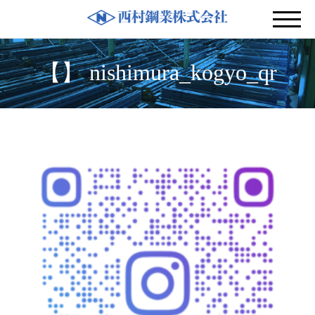
【】 nishimura_kogyo_qr