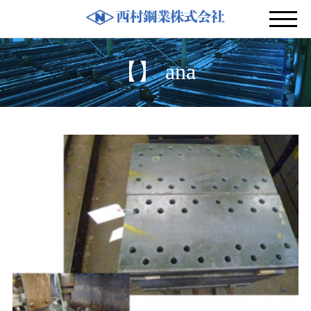
【】 ana