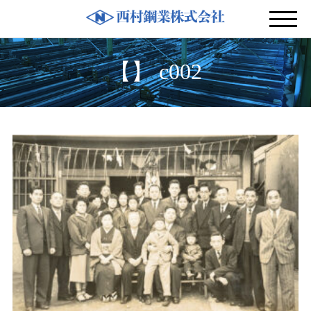
【】 c002