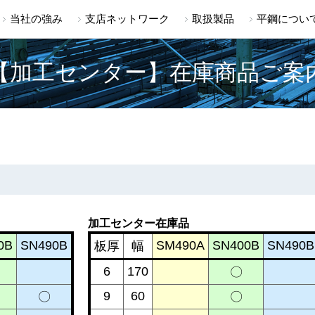
当社の強み
支店ネットワーク
取扱製品
平鋼につい
【加工センター】在庫商品ご案
加工センター在庫品
0B
SN490B
SM490A
SN400B
SN490B
板厚
幅
6
170
〇
9
60
〇
〇