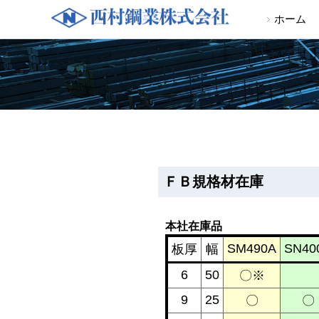
ホーム
ＦＢ規格材在庫
本社在庫品
SM490A
SN40
板厚
幅
6
50
〇※
9
25
〇
〇