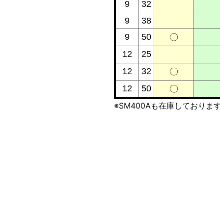
9
32
9
38
9
50
〇
12
25
12
32
〇
12
50
〇
※SM400Aも在庫しておりま